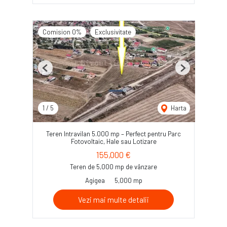
Comision 0%
Exclusivitate
Previous
Next
1
/
5
Harta
Teren Intravilan 5.000 mp – Perfect pentru Parc
Fotovoltaic, Hale sau Lotizare
155,000 €
Teren de 5,000 mp de vânzare
Agigea
5,000 mp
Vezi mai multe detalii