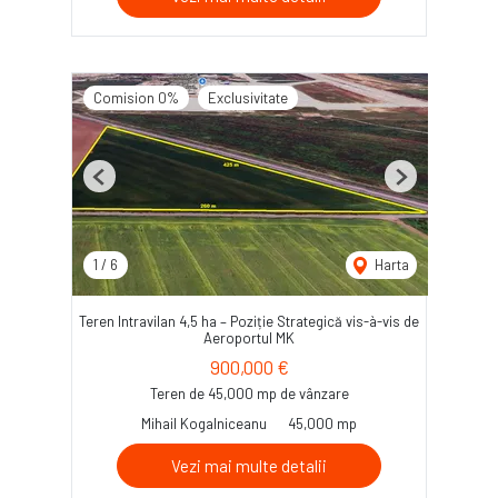
Comision 0%
Exclusivitate
Previous
Next
1
/
6
Harta
Teren Intravilan 4,5 ha – Poziție Strategică vis-à-vis de
Aeroportul MK
900,000 €
Teren de 45,000 mp de vânzare
Mihail Kogalniceanu
45,000 mp
Vezi mai multe detalii