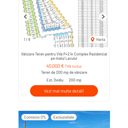
Previous
Next
1
/
8
Harta
Vânzare Teren pentru Vilă P+2 în Complex Rezidențial
pe malul Lacului
40,000 €
TVA inclus
Teren de 200 mp de vânzare
Est, Ovidiu
200 mp
Vezi mai multe detalii
Comision 0%
Exclusivitate