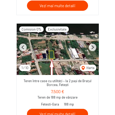
Vezi mai multe detalii
Comision 0%
Exclusivitate
Previous
Next
1
/
10
Harta
Teren între case cu utilități – la 2 pași de Brațul
Borcea, Fetești
7,500 €
Teren de 188 mp de vânzare
Fetesti-Gara
188 mp
Vezi mai multe detalii