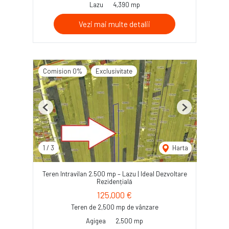
Lazu
4,390 mp
Vezi mai multe detalii
Comision 0%
Exclusivitate
Previous
Next
1
/
3
Harta
Teren Intravilan 2.500 mp – Lazu | Ideal Dezvoltare
Rezidențială
125,000 €
Teren de 2,500 mp de vânzare
Agigea
2,500 mp