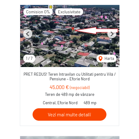
Comision 0%
Exclusivitate
Previous
Next
1
/
7
Harta
PRET REDUS! Teren Intravilan cu Utilitati pentru Vilă /
Pensiune – Eforie Nord
45,000 €
(negociabil)
Teren de 489 mp de vânzare
Central, Eforie Nord
489 mp
Vezi mai multe detalii