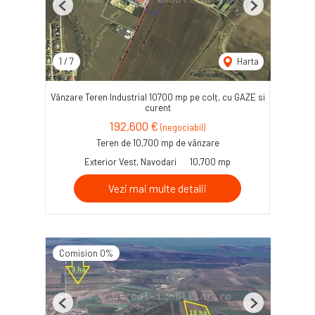
Previous
Next
1
/
7
Harta
Vânzare Teren Industrial 10700 mp pe colț, cu GAZE si
curent
192,600 €
(negociabil)
Teren de 10,700 mp de vânzare
Exterior Vest, Navodari
10,700 mp
Vezi mai multe detalii
Comision 0%
Previous
Next