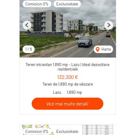
Comision 0%
Exclusivitate
Previous
Next
1
/
8
Harta
Teren intravilan 1.890 mp – Lazu | Ideal dezvoltare
rezidențială
132,300 €
Teren de 1,890 mp de vânzare
Lazu
1,890 mp
Vezi mai multe detalii
Comision 0%
Exclusivitate