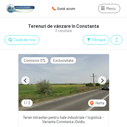
Sună acum
Meniu
Terenuri de vânzare în Constanta
3 rezultate
Caută din nou
Filtrează
Comision 0%
Exclusivitate
Previous
Next
1
/
3
Harta
Teren intravilan pentru hale industriale / logistică –
Varianta Constanța–Ovidiu