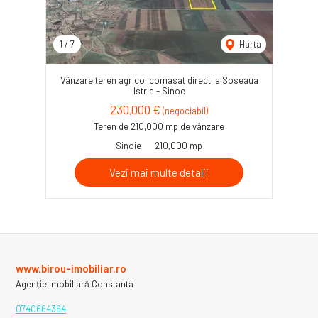
1
/
7
Harta
Vânzare teren agricol comasat direct la Soseaua
Istria - Sinoe
230,000 €
(negociabil)
Teren de 210,000 mp de vânzare
Sinoie
210,000 mp
Vezi mai multe detalii
www.birou-imobiliar.ro
Agenție imobiliară Constanta
0740664364