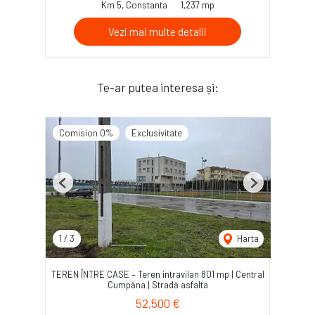
Km 5, Constanta
1,237 mp
Vezi mai multe detalii
Te-ar putea interesa și:
Comision 0%
Exclusivitate
Previous
Next
1
/
3
Harta
TEREN ÎNTRE CASE – Teren intravilan 801 mp | Central
Cumpăna | Stradă asfalta
52,500 €