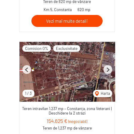
Teren de 620 mp de vânzare
Km 5, Constanta
620 mp
Vezi mai multe detalii
Comision 0%
Exclusivitate
Previous
Next
1
/
3
Harta
Teren intravilan 1.237 mp – Constanța, zona Veterani |
Deschidere la 2 străzi
154,625 €
(negociabil)
Teren de 1,237 mp de vânzare