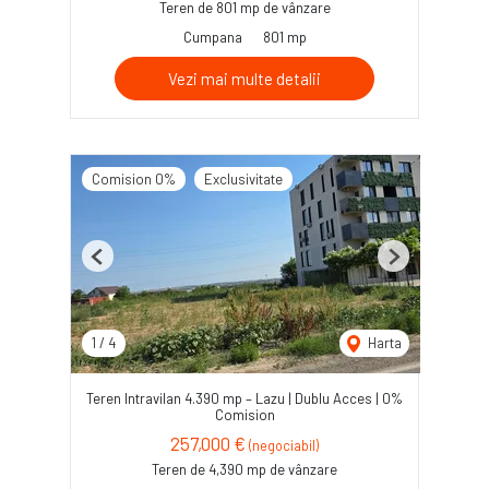
Teren de 801 mp de vânzare
Cumpana
801 mp
Vezi mai multe detalii
Comision 0%
Exclusivitate
Previous
Next
1
/
4
Harta
Teren Intravilan 4.390 mp – Lazu | Dublu Acces | 0%
Comision
257,000 €
(negociabil)
Teren de 4,390 mp de vânzare