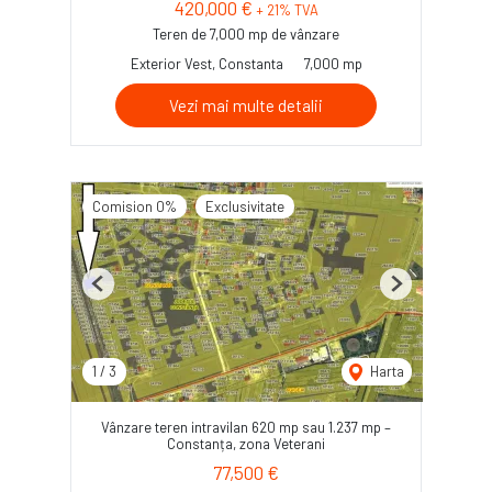
420,000 €
+ 21% TVA
Teren de 7,000 mp de vânzare
Exterior Vest, Constanta
7,000 mp
Vezi mai multe detalii
Comision 0%
Exclusivitate
Previous
Next
1
/
3
Harta
Vânzare teren intravilan 620 mp sau 1.237 mp –
Constanța, zona Veterani
77,500 €