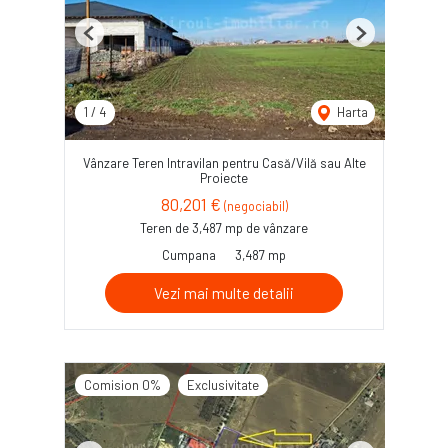
Previous
Next
1
/
4
Harta
Vânzare Teren Intravilan pentru Casă/Vilă sau Alte
Proiecte
80,201 €
(negociabil)
Teren de 3,487 mp de vânzare
Cumpana
3,487 mp
Vezi mai multe detalii
Comision 0%
Exclusivitate