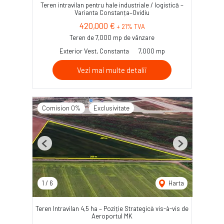
Teren intravilan pentru hale industriale / logistică –
Varianta Constanța–Ovidiu
420,000 €
+ 21% TVA
Teren de 7,000 mp de vânzare
Exterior Vest, Constanta
7,000 mp
Vezi mai multe detalii
Comision 0%
Exclusivitate
Previous
Next
1
/
6
Harta
Teren Intravilan 4,5 ha – Poziție Strategică vis-à-vis de
Aeroportul MK