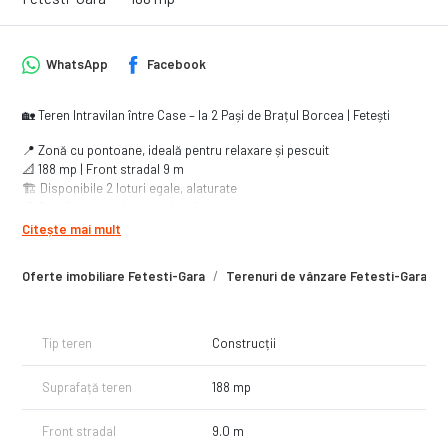
WhatsApp
Facebook
🏡 Teren Intravilan între Case – la 2 Pași de Brațul Borcea | Fetești
📍 Zonă cu pontoane, ideală pentru relaxare și pescuit
📐 188 mp | Front stradal 9 m
🏗️ Disponibile 2 loturi egale, alaturate
📄 Certificat de urbanism de informare recent emis
Citește mai mult
🔌 Utilități la poartă: Apă | Curent | Canalizare
Oferte imobiliare Fetesti-Gara
Terenuri de vânzare Fetesti-Gara
🌿 Zonă liniștită, aproape de apă
✔ Acces rapid către Brațul Borcea
✔ Potrivit pentru casă de vacanță
✔ Vecinătăți deja dezvoltate
Tip teren
Construcții
💰 7.500 € / lot
Suprafață teren
188 mp
📞 0740 664 364
#TerenFetesti #TerenDeVanzare #BratulBorcea #CasaDeVacanta
Front stradal
9.0 m
#TerenIntravilan #InvestitieImobiliara #Fetesti #Pescuit