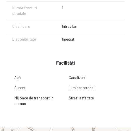
#ImobiliareRomania #0Comision
Număr fronturi
1
stradale
Clasificare
Intravilan
Disponibilitate
Imediat
Facilități
Apă
Canalizare
Curent
Iluminat stradal
Mijloace de transport în
Străzi asfaltate
comun