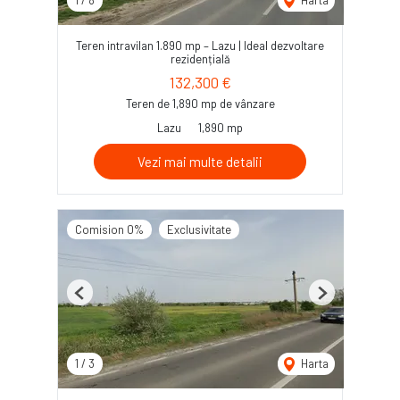
1
/
8
Harta
Teren intravilan 1.890 mp – Lazu | Ideal dezvoltare
rezidențială
132,300 €
Teren de 1,890 mp de vânzare
Lazu
1,890 mp
Vezi mai multe detalii
Comision 0%
Exclusivitate
Previous
Next
1
/
3
Harta