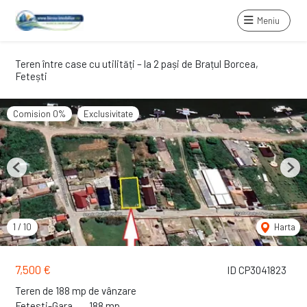
Meniu
Teren între case cu utilități – la 2 pași de Brațul Borcea,
Fetești
Comision 0%
Exclusivitate
Previous
Next
1
/
10
Harta
7,500 €
ID CP3041823
Teren de 188 mp de vânzare
Fetesti-Gara
188 mp