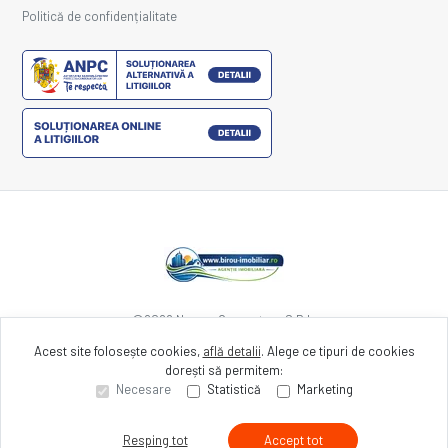
Politică de confidențialitate
©
2026
Nexum Computers S.R.L.
Acest site folosește cookies,
află detalii
.
Alege ce tipuri de cookies
dorești să permitem:
Site creat în
Necesare
Statistică
Marketing
Resping tot
Accept tot
Sună acum
Solicită vizionare