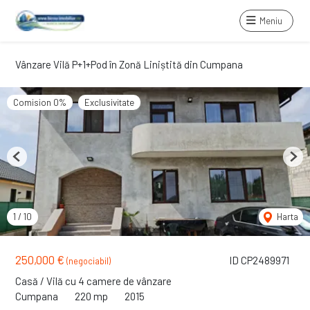
Meniu
Vânzare Vilă P+1+Pod în Zonă Liniștită din Cumpana
Comision 0%
Exclusivitate
Previous
Next
1
/
10
Harta
250,000 €
ID CP2489971
(negociabil)
Casă / Vilă cu 4 camere de vânzare
Cumpana
220 mp
2015