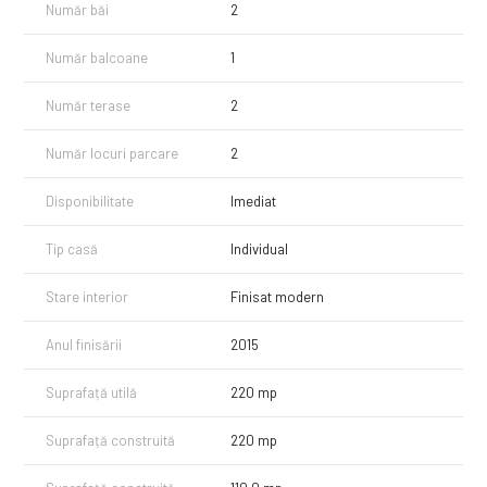
securitate
Număr băi
2
Parchet pentru trafic intens pentru durabilitate și estetică
Documentație foto disponibilă pentru toate etapele construcției
Număr balcoane
1
🌟 Beneficii:
Facilități sportive în apropiere: terenuri de tenis, fotbal, piste de
Număr terase
2
atletism etc.
Zonă liniștită, perfectă pentru familie
Număr locuri parcare
2
Construcție de calitate, realizată pentru uz personal, nu pentru vânzare
inițială
Disponibilitate
Imediat
💰 Preț: 250,000 euro
📞 Telefon: 0740 664 364
Tip casă
Individual
Această vilă spațioasă și bine construită este ideală pentru o familie
care caută confort și o locuință într-o zonă liniștită, cu acces facil la
Stare interior
Finisat modern
facilități sportive și alte amenajări de recreere. Designul și materialele
de construcție de calitate superioară asigură durabilitate și eficiență
Anul finisării
2015
energetică, oferind totodată un mediu plăcut și sigur.
Pentru mai multe informații sau pentru a programa o vizionare, vă
Suprafață utilă
220 mp
rugăm să sunați la numărul de telefon menționat.
Suprafață construită
220 mp