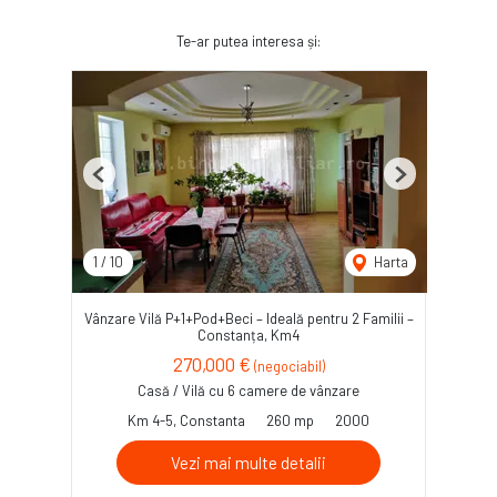
Te-ar putea interesa și:
Previous
Next
1
/
10
Harta
Vânzare Vilă P+1+Pod+Beci – Ideală pentru 2 Familii –
Constanța, Km4
270,000 €
(negociabil)
Casă / Vilă cu 6 camere de vânzare
Km 4-5, Constanta
260 mp
2000
Vezi mai multe detalii