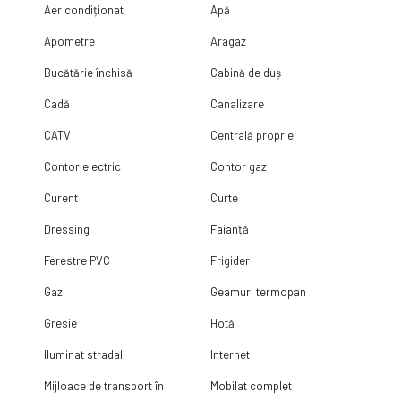
Aer condiționat
Apă
Apometre
Aragaz
Bucătărie închisă
Cabină de duș
Cadă
Canalizare
CATV
Centrală proprie
Contor electric
Contor gaz
Curent
Curte
Dressing
Faianță
Ferestre PVC
Frigider
Gaz
Geamuri termopan
Gresie
Hotă
Iluminat stradal
Internet
Mijloace de transport în
Mobilat complet