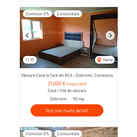
Comision 0%
Exclusivitate
Previous
Next
1
/
10
Harta
Vânzare Casă la Țară din BCA – Dobromir, Constanța
21,000 €
(negociabil)
Casă / Vilă de vânzare
Dobromir
110 mp
Vezi mai multe detalii
Comision 0%
Exclusivitate