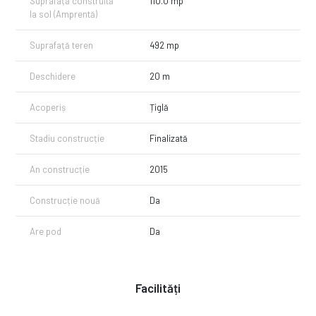
Suprafață construită
110.0 mp
la sol (Amprentă)
Suprafață teren
492 mp
Deschidere
20 m
Acoperiș
Țiglă
Stadiu construcție
Finalizată
An construcție
2015
Construcție nouă
Da
Are pod
Da
Facilități