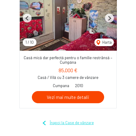
Previous
Next
1
/
10
Harta
Casă mică dar perfectă pentru o familie restrânsă –
Cumpăna
85,000 €
Casă / Vilă cu 3 camere de vânzare
Cumpana
2010
Vezi mai multe detalii
Înapoi la Case de vânzare