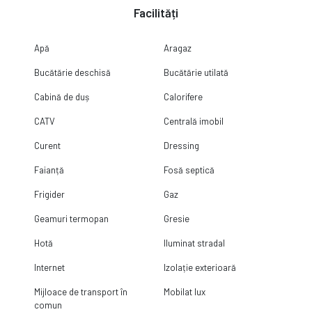
Facilități
Apă
Aragaz
Bucătărie deschisă
Bucătărie utilată
Cabină de duș
Calorifere
CATV
Centrală imobil
Curent
Dressing
Faianță
Fosă septică
Frigider
Gaz
Geamuri termopan
Gresie
Hotă
Iluminat stradal
Internet
Izolație exterioară
Mijloace de transport în
Mobilat lux
comun