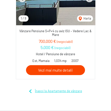
Previous
Next
1
/
9
Harta
Vânzare Pensiune S+P+4 cu aviz ISU – Vedere Lac &
Mare
700,000 €
(negociabil)
5,000 €
(negociabil)
Hotel / Pensiune de vânzare
Est, Mamaia
1,034 mp
2007
Vezi mai multe detalii
Înapoi la Apartamente de vânzare