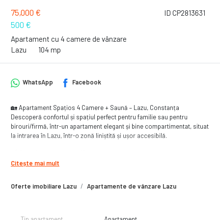
75,000 €
ID CP2813631
500 €
Apartament cu 4 camere de vânzare
Lazu
104 mp
WhatsApp
Facebook
🏡 Apartament Spațios 4 Camere + Saună – Lazu, Constanța
Descoperă confortul și spațiul perfect pentru familie sau pentru
birouri/firmă, într-un apartament elegant și bine compartimentat, situat
la intrarea în Lazu, într-o zonă liniștită și ușor accesibilă.
📐 Suprafață utilă totală: 104 mp
🏢 Etaj: Demisol într-un imobil modern (D+P+2E)
Citește mai mult
🛏️ Compartimentare: 4 camere | 🚿 2 băi | 🧖‍♀️ saună privată
Oferte imobiliare Lazu
Apartamente de vânzare Lazu
✨ Caracteristici și beneficii:
Spațiu generos, ideal pentru locuință sau spațiu de birouri
Saună inclusă – zonă wellness sau relaxare
Finisaje moderne și atenție la detalii
Tip apartament
Apartament