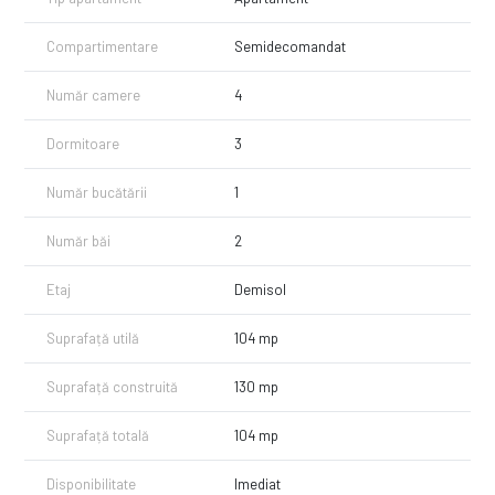
Locație excelentă: la intrarea în Lazu, cu acces rapid spre Constanța și
stațiunile din sudul litoralului
Compartimentare
Semidecomandat
În apropiere: transport public, magazine, restaurante și alte facilități
esențiale
Număr camere
4
💰 Preț: 75.000 € | 🏷 Comision 0% pentru cumpărător
📞 Detalii și vizionări: 0740 664 364
Dormitoare
3
#ApartamentLazu #ImobiliareConstanta #ApartamentDeVanzare
Număr bucătării
1
#4Camere #InvestitieImobiliara #Sauna #LocuintaConfortabila
#BirouriFirma #0Comision #Constanta
Număr băi
2
Etaj
Demisol
Suprafață utilă
104 mp
Suprafață construită
130 mp
Suprafață totală
104 mp
Disponibilitate
Imediat