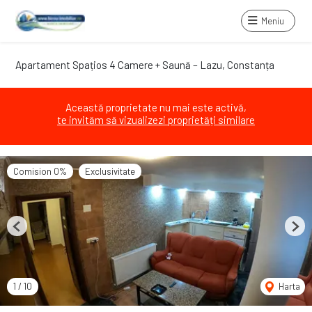
Meniu
Apartament Spațios 4 Camere + Saună – Lazu, Constanța
Această proprietate nu mai este activă,
te invităm să vizualizezi proprietăți similare
Comision 0%
Exclusivitate
Previous
Next
1
/
10
Harta