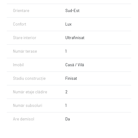
Orientare
Sud-Est
Confort
Lux
Stare interior
Ultrafinisat
Număr terase
1
Imobil
Casă / Vilă
Stadiu construcție
Finisat
Număr etaje clădire
2
Număr subsoluri
1
Are demisol
Da