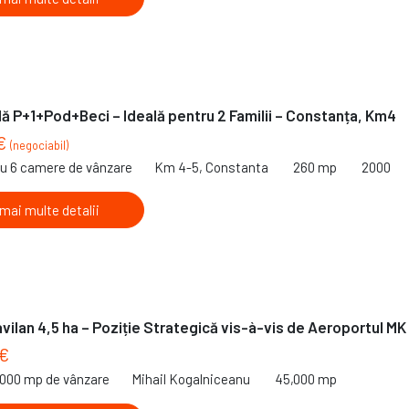
lă P+1+Pod+Beci – Ideală pentru 2 Familii – Constanța, Km4
 €
(negociabil)
cu 6 camere de vânzare
Km 4-5, Constanta
260 mp
2000
 mai multe detalii
avilan 4,5 ha – Poziție Strategică vis-à-vis de Aeroportul MK
€
,000 mp de vânzare
Mihail Kogalniceanu
45,000 mp