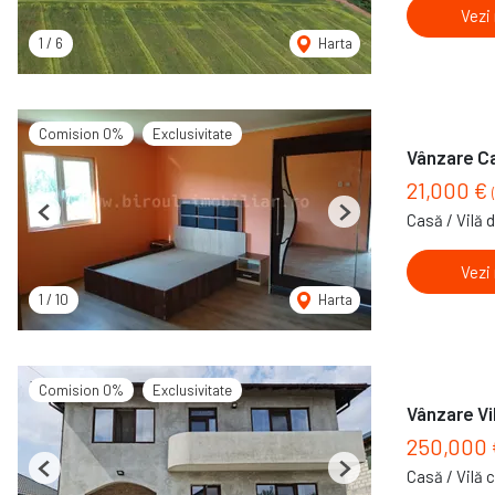
Vezi
1
/
6
Harta
Comision 0%
Exclusivitate
Vânzare Ca
21,000 €
Casă / Vilă 
Previous
Next
Vezi
1
/
10
Harta
Comision 0%
Exclusivitate
Vânzare Vi
250,000
Casă / Vilă 
Previous
Next