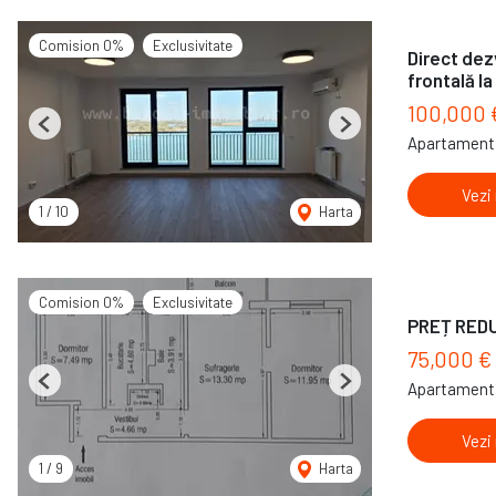
Comision 0%
Exclusivitate
Direct dez
frontală la
100,000
Previous
Next
Apartament 
Vezi
1
/
10
Harta
Comision 0%
Exclusivitate
PREȚ REDUS
75,000 €
Apartament 
Previous
Next
Vezi
1
/
9
Harta