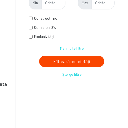
Min
Max
Construcții noi
Comision 0%
Exclusivități
Mai multe filtre
Șterge filtre
anta