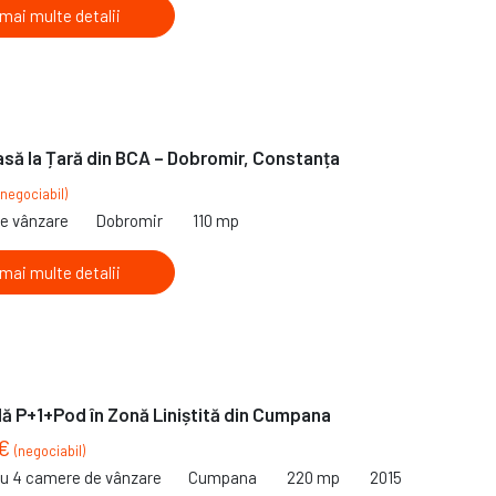
 mai multe detalii
să la Țară din BCA – Dobromir, Constanța
(negociabil)
de vânzare
Dobromir
110 mp
 mai multe detalii
lă P+1+Pod în Zonă Liniștită din Cumpana
 €
(negociabil)
cu 4 camere de vânzare
Cumpana
220 mp
2015