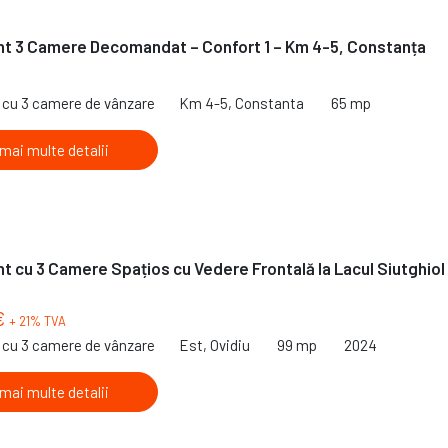
t 3 Camere Decomandat – Confort 1 – Km 4-5, Constanța
€
cu 3 camere de vânzare
Km 4-5, Constanta
65 mp
 mai multe detalii
 cu 3 Camere Spațios cu Vedere Frontală la Lacul Siutghiol 
€
+ 21% TVA
cu 3 camere de vânzare
Est, Ovidiu
99 mp
2024
 mai multe detalii