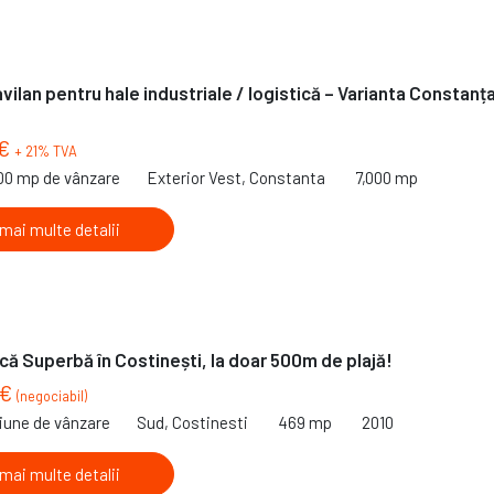
avilan pentru hale industriale / logistică – Varianta Constanț
 €
+ 21% TVA
000 mp de vânzare
Exterior Vest, Constanta
7,000 mp
 mai multe detalii
ică Superbă în Costinești, la doar 500m de plajă!
 €
(negociabil)
iune de vânzare
Sud, Costinesti
469 mp
2010
 mai multe detalii