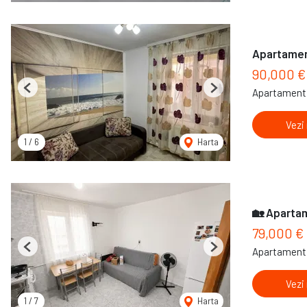
Apartamen
90,000 €
Apartament 
Previous
Next
Vezi
1
/
6
Harta
🏡 Apartam
79,000 €
Apartament 
Previous
Next
Vezi
1
/
7
Harta