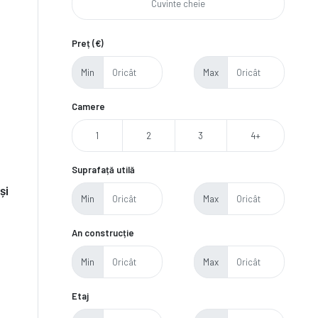
Preț (€)
Min
Max
Camere
1
2
3
4+
Suprafață utilă
și
Min
Max
An construcție
Min
Max
Etaj