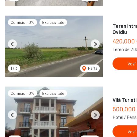
Comision 0%
Exclusivitate
Teren intr
Ovidiu
420,000
Previous
Next
Teren de 7,
Vezi
1
/
3
Harta
Comision 0%
Exclusivitate
Vilă Turist
500,000
Hotel / Pens
Previous
Next
Vezi