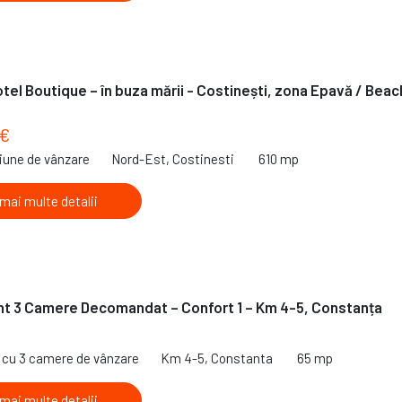
tel Boutique – în buza mării - Costinești, zona Epavă / Beac
 €
iune de vânzare
Nord-Est, Costinesti
610 mp
 mai multe detalii
t 3 Camere Decomandat – Confort 1 – Km 4-5, Constanța
€
cu 3 camere de vânzare
Km 4-5, Constanta
65 mp
 mai multe detalii