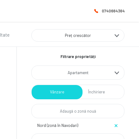
0740664364
ultate
Preț crescător
Filtrare proprietăți
Apartament
Vânzare
Închiriere
Nord (zonă în Navodari)