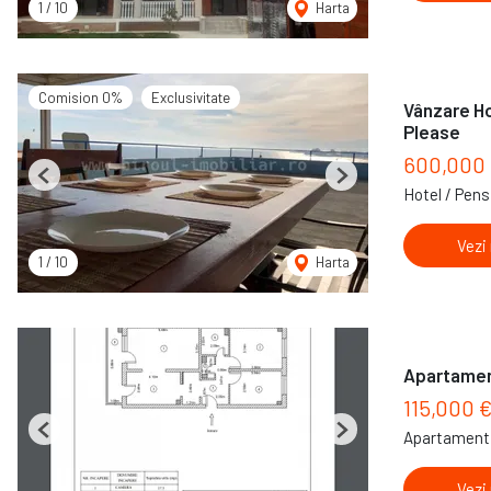
1
/
10
Harta
Comision 0%
Exclusivitate
Vânzare Ho
Please
600,000
Previous
Next
Hotel / Pens
Vezi
1
/
10
Harta
Apartamen
115,000 
Apartament 
Previous
Next
Vezi