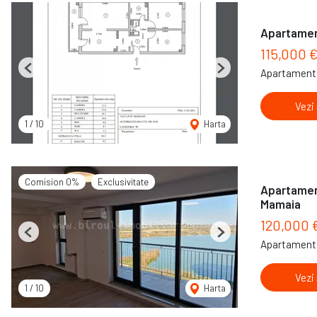
Apartamen
115,000 
Apartament 
Previous
Next
Vezi
1
/
10
Harta
Comision 0%
Exclusivitate
Apartament
Mamaia
120,000 
Previous
Next
Apartament 
Vezi
1
/
10
Harta