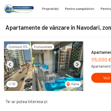
Proprietăți
Pentru cumpărători
Pentru
Apartamente de vânzare în Navodari, zo
Comision 0%
Exclusivitate
Apartament
115,000 
Apartament 
Previous
Next
Vezi
1
/
10
Harta
Te-ar putea interesa și: